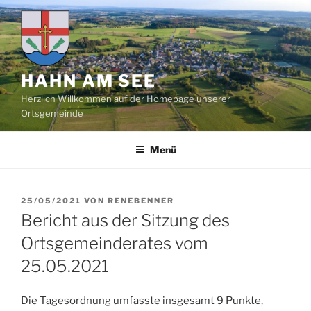
Zum
Inhalt
springen
HAHN AM SEE
Herzlich Willkommen auf der Homepage unserer
Ortsgemeinde
Menü
VERÖFFENTLICHT
25/05/2021
VON
RENEBENNER
AM
Bericht aus der Sitzung des
Ortsgemeinderates vom
25.05.2021
Die Tagesordnung umfasste insgesamt 9 Punkte,