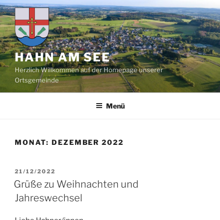
Zum
Inhalt
springen
HAHN AM SEE
Herzlich Willkommen auf der Homepage unserer
Ortsgemeinde
Menü
MONAT:
DEZEMBER 2022
VERÖFFENTLICHT
21/12/2022
AM
Grüße zu Weihnachten und
Jahreswechsel