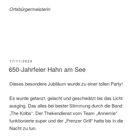
Ortsbürgermeisterin
VERÖFFENTLICHT
17/11/2024
AM
650-Jahrfeier Hahn am See
Dieses besondere Jubiläum wurde zu einer tollen Party!
Es wurde getanzt, gelacht und geschwätzt bis das Licht
ausging. Das alles bei bester Stimmung durch die Band
„The Kolbs“. Der Thekendienst vom Team „Annemie“
funktionierte super und der „Frenzer Grill“ hatte bis in die
Nacht zu tun.