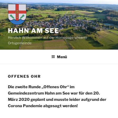
Zum
Inhalt
springen
HAHN AM SEE
Herzlich Willkommen auf der Homepage unserer
Ortsgemeinde
Menü
OFFENES OHR
Die zweite Runde „Offenes Ohr“ im
Gemeindezentrum Hahn am See war für den 20.
März 2020 geplant und musste leider aufgrund der
Corona Pandemie abgesagt werden!