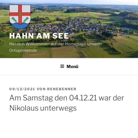
Zum
Inhalt
springen
HAHN AM SEE
Herzlich Willkommen auf der Homepage unserer
Ortsgemeinde
Menü
VERÖFFENTLICHT
09/12/2021
VON
RENEBENNER
AM
Am Samstag den 04.12.21 war der
Nikolaus unterwegs