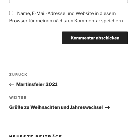
Name, E-Mail-Adresse und Website in diesem
Browser für meinen nächsten Kommentar speichern.
Beitragsnavigation
Vorheriger
ZURÜCK
Beitrag
Martinsfeier 2021
Nächster
WEITER
Beitrag
Grüße zu Weihnachten und Jahreswechsel
NEUESTE BEITRÄGE