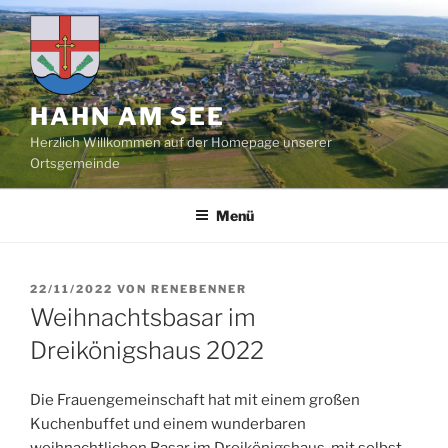
Zum
Inhalt
springen
HAHN AM SEE
Herzlich Willkommen auf der Homepage unserer
Ortsgemeinde
Menü
VERÖFFENTLICHT
22/11/2022
VON
RENEBENNER
AM
Weihnachtsbasar im
Dreikönigshaus 2022
Die Frauengemeinschaft hat mit einem großen
Kuchenbuffet und einem wunderbaren