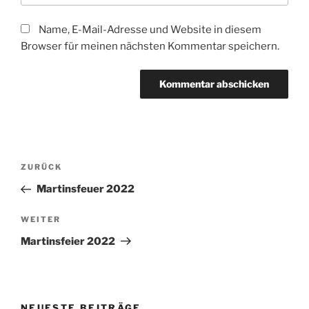
Name, E-Mail-Adresse und Website in diesem
Browser für meinen nächsten Kommentar speichern.
Beitragsnavigation
Vorheriger
ZURÜCK
Beitrag
Martinsfeuer 2022
Nächster
WEITER
Beitrag
Martinsfeier 2022
NEUESTE BEITRÄGE