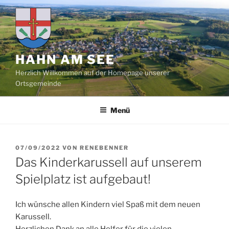
Zum
Inhalt
springen
HAHN AM SEE
Herzlich Willkommen auf der Homepage unserer
Ortsgemeinde
Menü
VERÖFFENTLICHT
07/09/2022
VON
RENEBENNER
AM
Das Kinderkarussell auf unserem
Spielplatz ist aufgebaut!
Ich wünsche allen Kindern viel Spaß mit dem neuen
Karussell.