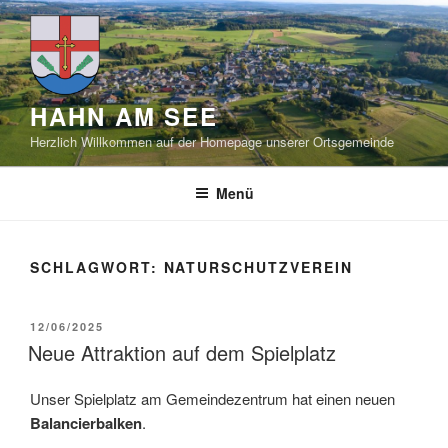
Zum
Inhalt
springen
HAHN AM SEE
Herzlich Willkommen auf der Homepage unserer Ortsgemeinde
Menü
SCHLAGWORT:
NATURSCHUTZVEREIN
VERÖFFENTLICHT
12/06/2025
AM
Neue Attraktion auf dem Spielplatz
Unser Spielplatz am Gemeindezentrum hat einen neuen
Balancierbalken
.